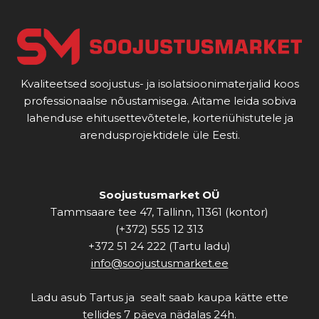
Kvaliteetsed soojustus- ja isolatsioonimaterjalid koos
professionaalse nõustamisega. Aitame leida sobiva
lahenduse ehitusettevõtetele, korteriühistutele ja
arendusprojektidele üle Eesti.
Soojustusmarket OÜ
Tammsaare tee 47, Tallinn, 11361 (kontor)
(+372) 555 12 313
+372 51 24 222 (Tartu ladu)
info@soojustusmarket.ee
Ladu asub Tartus ja sealt saab kaupa kätte ette
tellides 7 päeva nädalas 24h.