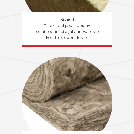
Kivivill
Tulekindel ja vastupidav
isolatsioonimaterjal erinevatesse
konstruktsioonidesse.