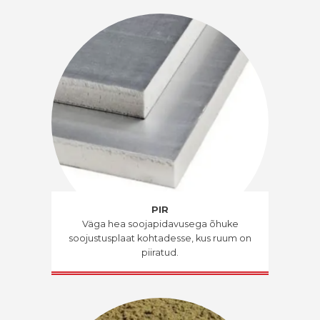
PIR
Väga hea soojapidavusega õhuke
soojustusplaat kohtadesse, kus ruum on
piiratud.