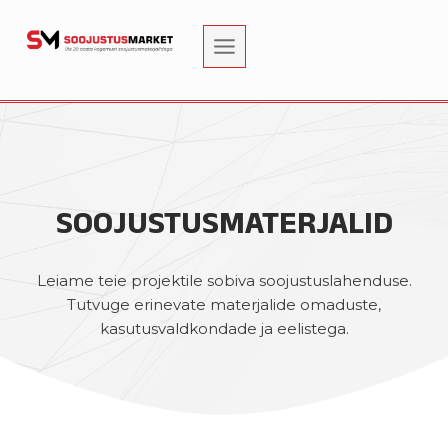
Skip
to
content
SOOJUSTUSMATERJALID
Leiame teie projektile sobiva soojustuslahenduse.
Tutvuge erinevate materjalide omaduste,
kasutusvaldkondade ja eelistega.